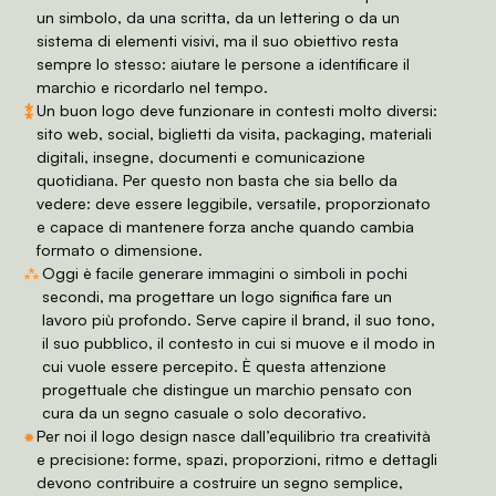
un simbolo, da una scritta, da un lettering o da un
sistema di elementi visivi, ma il suo obiettivo resta
sempre lo stesso: aiutare le persone a identificare il
marchio e ricordarlo nel tempo.
⁑
Un buon logo deve funzionare in contesti molto diversi:
sito web, social, biglietti da visita, packaging, materiali
digitali, insegne, documenti e comunicazione
quotidiana. Per questo non basta che sia bello da
vedere: deve essere leggibile, versatile, proporzionato
e capace di mantenere forza anche quando cambia
formato o dimensione.
⁂
Oggi è facile generare immagini o simboli in pochi
secondi, ma progettare un logo significa fare un
lavoro più profondo. Serve capire il brand, il suo tono,
il suo pubblico, il contesto in cui si muove e il modo in
cui vuole essere percepito. È questa attenzione
progettuale che distingue un marchio pensato con
cura da un segno casuale o solo decorativo.
⁕
Per noi il logo design nasce dall’equilibrio tra creatività
e precisione: forme, spazi, proporzioni, ritmo e dettagli
devono contribuire a costruire un segno semplice,