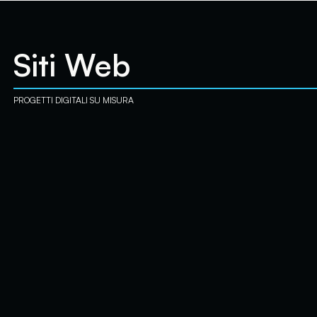
Competenze tra siti web pr
Siti
Web
PROGETTI
DIGITALI
SU
MISURA
Progettiamo siti web professionali e soluzioni digitali su misu