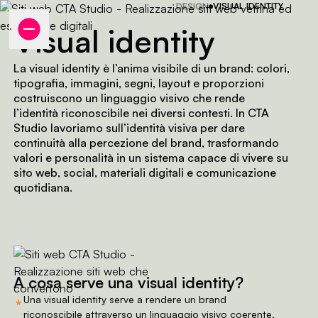
DESIGN
VISUAL IDENTITY
Visual identity
MENU
Visual identity e ide
Progettiamo identità visi
La visual identity è l’anima visibile di un brand: colori,
tipografia, immagini, segni, layout e proporzioni
costruiscono un linguaggio visivo che rende
l’identità riconoscibile nei diversi contesti. In CTA
Studio lavoriamo sull’identità visiva per dare
continuità alla percezione del brand, trasformando
valori e personalità in un sistema capace di vivere su
sito web, social, materiali digitali e comunicazione
quotidiana.
A cosa serve una visual identity?
⁎
Una visual identity serve a rendere un brand
riconoscibile attraverso un linguaggio visivo coerente.