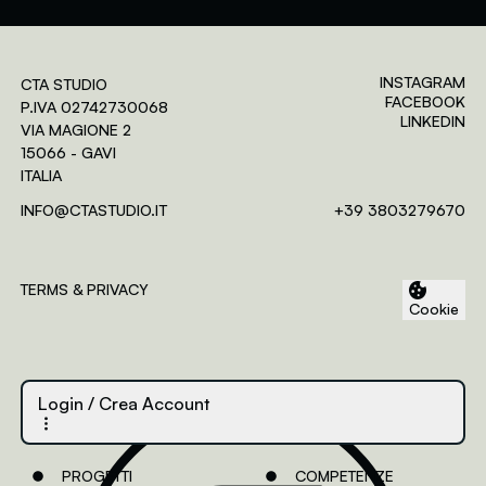
INSTAGRAM
CTA STUDIO
FACEBOOK
P.IVA 02742730068
LINKEDIN
VIA MAGIONE 2
15066 - GAVI
ITALIA
Assessment-center
INFO@CTASTUDIO.IT
+39 3803279670
Area riservata ai clienti
Login
Crea Account
TERMS & PRIVACY
Cookie
ACCEDI
Password dimenticata?
Login
/ Crea Account
PROGETTI
COMPETENZE