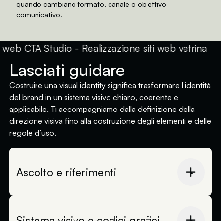
quando cambiano formato, canale o obiettivo
comunicativo.
Lasciati guidare
Costruire una visual identity significa trasformare l’identità
del brand in un sistema visivo chiaro, coerente e
applicabile. Ti accompagniamo dalla definizione della
direzione visiva fino alla costruzione degli elementi e delle
regole d’uso.
Ascolto e riferimenti
Partiamo da una fase di ascolto in cui
raccogliamo informazioni sul brand, sui suoi
valori, sul tono, sull’immaginario e sul modo in
Sistema visivo e codici grafici