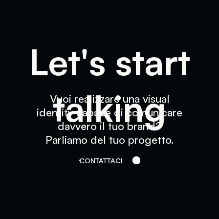
L
e
t
'
s
s
t
a
r
t
t
a
l
k
i
n
g
Vuoi
realizzare
una
visual
identity
capace
di
comunicare
davvero
il
tuo
brand?
Parliamo
del
tuo
progetto.
CONTATTACI