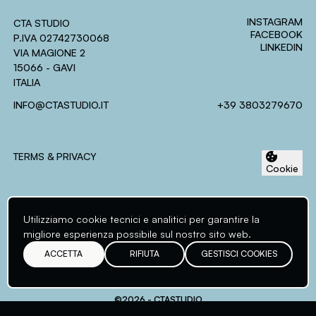
INSTAGRAM
CTA STUDIO
FACEBOOK
P.IVA 02742730068
LINKEDIN
VIA MAGIONE 2
15066 - GAVI
ITALIA
Assessment-center
INFO@CTASTUDIO.IT
+39 3803279670
Area riservata ai clienti
Login
Crea Account
TERMS & PRIVACY
Cookie
ACCEDI
Password dimenticata?
Utilizziamo cookie tecnici e analitici per garantire la
Login
/ Crea Account
migliore esperienza possibile sul nostro sito web.
ACCETTA
RIFIUTA
GESTISCI COOKIES
PROGETTI
COMPETENZE
©2026 - CTASTUDIO
STUDIO
CONTATTI