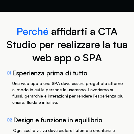
di interazione e necessità operative, così da
contiene logiche più complesse.
approvate, passiamo allo sviluppo. In questa
costruire una base chiara prima di entrare
fase integriamo custom code, animazioni,
nella progettazione dell’interfaccia.
Quando utile, costruiamo wireframe, mockup
transizioni, componenti dinamici e logiche
o prototipi in Figma per verificare
specifiche, scegliendo tecnologie adatte al
Perché
affidarti a CTA
navigazione, ritmo, componenti, interazioni e
progetto, da Webflow a soluzioni custom
percezione complessiva prima dello sviluppo.
con framework come Vue.
Studio per realizzare la tua
Prima della pubblicazione testiamo flussi,
web app o SPA
comportamento responsive, interazioni e
prestazioni, così da consegnare un sistema
Esperienza prima di tutto
01
solido, chiaro e pronto a evolvere nel tempo.
Una web app o una SPA deve essere progettata attorno
al modo in cui le persone la useranno. Lavoriamo su
flussi, gerarchie e interazioni per rendere l’esperienza più
chiara, fluida e intuitiva.
Design e funzione in equilibrio
02
Ogni scelta visiva deve aiutare l’utente a orientarsi e