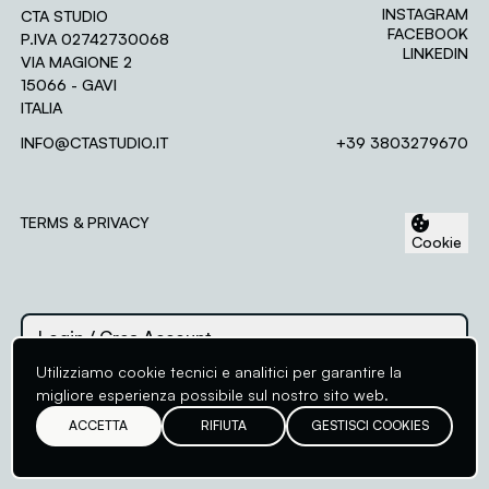
INSTAGRAM
CTA STUDIO
FACEBOOK
P.IVA 02742730068
LINKEDIN
VIA MAGIONE 2
15066 - GAVI
ITALIA
Assessment-center
INFO@CTASTUDIO.IT
+39 3803279670
Area riservata ai clienti
Login
Crea Account
TERMS & PRIVACY
Cookie
ACCEDI
Password dimenticata?
Login
/ Crea Account
Utilizziamo cookie tecnici e analitici per garantire la
migliore esperienza possibile sul nostro sito web.
PROGETTI
COMPETENZE
ACCETTA
RIFIUTA
GESTISCI COOKIES
©2026 - CTASTUDIO
STUDIO
CONTATTI