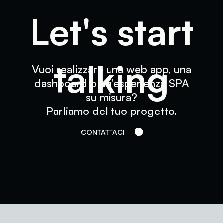
L
e
t
'
s
s
t
a
r
t
t
a
l
k
i
n
g
Vuoi
realizzare
una
web
app,
una
dashboard
o
un’esperienza
SPA
su
misura?
Parliamo
del
tuo
progetto.
CONTATTACI