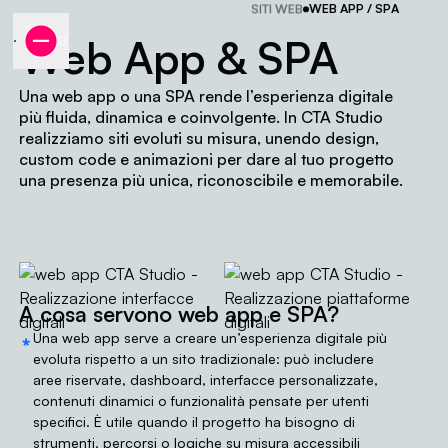
SITI WEB
WEB APP / SPA
Web App & SPA
MENU
Realizzazione web a
Progettiamo interfacce di
Una web app o una SPA rende l’esperienza digitale
più fluida, dinamica e coinvolgente. In CTA Studio
realizziamo siti evoluti su misura, unendo design,
custom code e animazioni per dare al tuo progetto
una presenza più unica, riconoscibile e memorabile.
A cosa servono web app e SPA?
⁎
Una web app serve a creare un’esperienza digitale più
evoluta rispetto a un sito tradizionale: può includere
aree riservate, dashboard, interfacce personalizzate,
contenuti dinamici o funzionalità pensate per utenti
specifici. È utile quando il progetto ha bisogno di
strumenti, percorsi o logiche su misura accessibili