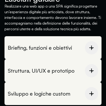
Realizzare una web app o una SPA significa progettare
un’esperienza digitale più articolata, dove struttura,
interfaccia e comportamento devono lavorare insieme. Ti
accompagniamo nella definizione delle funzionalità, dei
percorsi utente e della soluzione tecnica più adatta.
Briefing, funzioni e obiettivi
Partiamo da una fase di ascolto in cui
raccogliamo informazioni sul progetto, sugli
utenti, sugli obiettivi e sulle funzionalità
Struttura, UI/UX e prototipo
necessarie. Questa fase ci aiuta a capire se
serve una web app, una dashboard, un’area
Una volta definita la direzione, lavoriamo su
riservata, una SPA o un sito evoluto con
struttura, percorsi utente, gerarchie,
logiche custom.
schermate e stati dell’interfaccia. L’obiettivo è
Sviluppo e logiche custom
rendere l’esperienza chiara, leggibile e
Analizziamo anche flussi, contenuti, dati, livelli
funzionale anche quando il progetto
Quando struttura e interfaccia sono