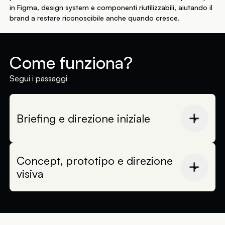
in Figma, design system e componenti riutilizzabili, aiutando il
brand a restare riconoscibile anche quando cresce.
Come funziona?
Segui i passaggi
Briefing e direzione iniziale
Il percorso inizia da una fase di briefing, in cui
raccogliamo informazioni sul progetto, sul
Concept, prototipo e direzione
brand, sugli obiettivi, sul pubblico e sulla
visiva
direzione che vuoi prendere. Questo primo
confronto ci aiuta a capire che cosa deve
Una volta approvato il preventivo, entriamo
comunicare il progetto e quali riferimenti
nella fase di direzione artistica vera e propria.
visivi possono orientarci.
A seconda della tipologia di progetto,