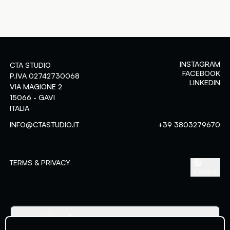
INSTAGRAM
CTA STUDIO
FACEBOOK
P.IVA 02742730068
LINKEDIN
VIA MAGIONE 2
15066 - GAVI
ITALIA
Assessment-center
INFO@CTASTUDIO.IT
+39 3803279670
Area riservata ai clienti
Login
Crea Account
TERMS & PRIVACY
Cookie
ACCEDI
Password dimenticata?
Login
/ Crea Account