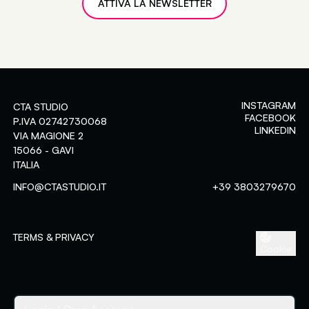
INSTAGRAM
CTA STUDIO
FACEBOOK
P.IVA 02742730068
LINKEDIN
VIA MAGIONE 2
15066 - GAVI
ITALIA
Assessment-center
INFO@CTASTUDIO.IT
+39 3803279670
Area riservata ai clienti
Login
Crea Account
TERMS & PRIVACY
Cookie
ACCEDI
Password dimenticata?