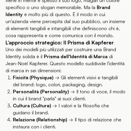
viene in mente è spesso il suo logo, magari un colore
specifico o uno slogan memorabile. Ma la
Brand
Identity
è molto più di questo. È il modo in cui
un'azienda viene percepita dal suo pubblico, un insieme
di elementi tangibili e intangibili che definiscono chi è,
cosa rappresenta e come comunica con il mondo.
L’approccio strategico: Il Prisma di Kapferer
Uno dei modelli più utilizzati per costruire una Brand
Identity solida è il
Prisma dell'Identità di Marca
di
Jean-Noël Kapferer. Questo modello suddivide l'identità
di marca in sei dimensioni:
Fisicità (Physique)
→ Gli elementi visivi e tangibili
del brand: logo, colori, packaging, design.
Personalità (Personality)
→ Il tono di voce, il modo
in cui il brand "parla" ai suoi clienti.
Cultura (Culture)
→ I valori e la filosofia che
guidano il brand.
Relazione (Relationship)
→ Il tipo di relazione che
instaura con i clienti.