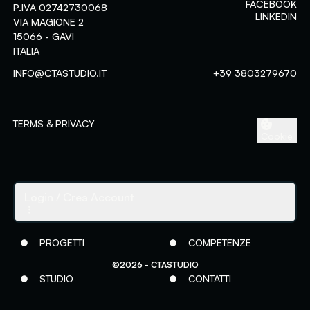
FACEBOOK
P.IVA 02742730068
LINKEDIN
VIA MAGIONE 2
15066 - GAVI
ITALIA
Assessment-center
INFO@CTASTUDIO.IT
+39 3803279670
Area riservata ai clienti
Login
Crea Account
TERMS & PRIVACY
Cookie
ACCEDI
Password dimenticata?
Login
/ Crea Account
PROGETTI
COMPETENZE
©2026 - CTASTUDIO
STUDIO
CONTATTI