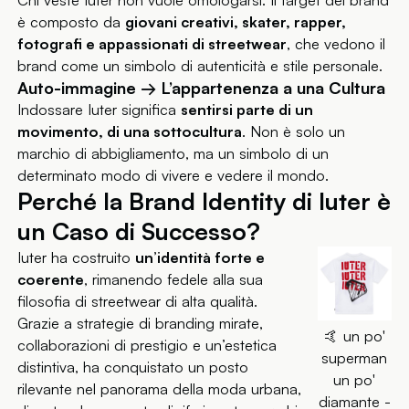
Chi veste Iuter non vuole omologarsi. Il target del brand
è composto da
giovani creativi, skater, rapper,
fotografi e appassionati di streetwear
, che vedono il
brand come un simbolo di autenticità e stile personale.
Auto-immagine → L’appartenenza a una Cultura
Indossare Iuter significa
sentirsi parte di un
movimento, di una sottocultura
. Non è solo un
marchio di abbigliamento, ma un simbolo di un
determinato modo di vivere e vedere il mondo.
Perché la Brand Identity di Iuter è
un Caso di Successo?
Iuter ha costruito
un’identità forte e
coerente
, rimanendo fedele alla sua
filosofia di streetwear di alta qualità.
Grazie a strategie di branding mirate,
🤙 un po'
collaborazioni di prestigio e un’estetica
superman
distintiva, ha conquistato un posto
un po'
rilevante nel panorama della moda urbana,
diamante -