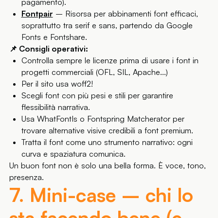
pagamento).
Fontpair
– Risorsa per abbinamenti font efficaci,
soprattutto tra serif e sans, partendo da Google
Fonts e Fontshare.
📌 Consigli operativi:
Controlla sempre le licenze prima di usare i font in
progetti commerciali (OFL, SIL, Apache...)
Per il sito usa woff2!
Scegli font con più pesi e stili per garantire
flessibilità narrativa.
Usa WhatFontIs o Fontspring Matcherator per
trovare alternative visive credibili a font premium.
Tratta il font come uno strumento narrativo: ogni
curva e spaziatura comunica.
Un buon font non è solo una bella forma. È voce, tono,
presenza.
7. Mini-case – chi lo
sta facendo bene (e