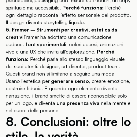
psichedelici, packaging con texture soft-touch, un copy
spirituale ma accessibile.
Perché funziona:
Perché
ogni dettaglio racconta l’effetto sensoriale del prodotto.
Il design diventa storytelling liquido.
5. Framer – Strumenti per creativi, estetica da
creativi
Framer ha adottato una comunicazione
audace:
font sperimentali
, colori accesi, animazioni
vive e una UX che invita all’esplorazione.
Perché
funziona:
Perché parla allo stesso linguaggio visuale
dei suoi utenti: designer, art director, product team.
Questi brand non si limitano a seguire una moda.
Usano l’estetica per
generare senso
, creare emozione,
costruire fiducia. E quando ogni elemento diventa
narrazione, il brand smette di essere riconoscibile solo
per un logo, e diventa
una presenza viva
nella mente e
nel cuore delle persone.
8. Conclusioni: oltre lo
stile, la verità