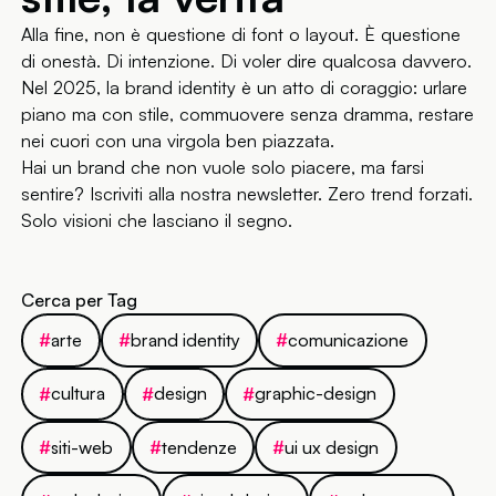
Alla fine, non è questione di font o layout. È questione
di onestà. Di intenzione. Di voler dire qualcosa davvero.
Nel 2025, la brand identity è un atto di coraggio: urlare
piano ma con stile, commuovere senza dramma, restare
nei cuori con una virgola ben piazzata.
Hai un brand che non vuole solo piacere, ma farsi
sentire? Iscriviti alla nostra newsletter. Zero trend forzati.
Solo visioni che lasciano il segno.
Cerca per Tag
arte
brand identity
comunicazione
#
#
#
cultura
design
graphic-design
#
#
#
siti-web
tendenze
ui ux design
#
#
#