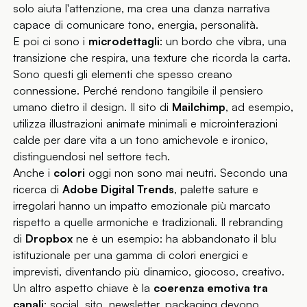
solo aiuta l'attenzione, ma crea una danza narrativa
capace di comunicare tono, energia, personalità.
E poi ci sono i
microdettagli
: un bordo che vibra, una
transizione che respira, una texture che ricorda la carta.
Sono questi gli elementi che spesso creano
connessione. Perché rendono tangibile il pensiero
umano dietro il design. Il sito di
Mailchimp
, ad esempio,
utilizza illustrazioni animate minimali e microinterazioni
calde per dare vita a un tono amichevole e ironico,
distinguendosi nel settore tech.
Anche i
colori
oggi non sono mai neutri. Secondo una
ricerca di
Adobe Digital Trends
, palette sature e
irregolari hanno un impatto emozionale più marcato
rispetto a quelle armoniche e tradizionali. Il rebranding
di
Dropbox
ne è un esempio: ha abbandonato il blu
istituzionale per una gamma di colori energici e
imprevisti, diventando più dinamico, giocoso, creativo.
Un altro aspetto chiave è la
coerenza emotiva tra
canali
: social, sito, newsletter, packaging devono