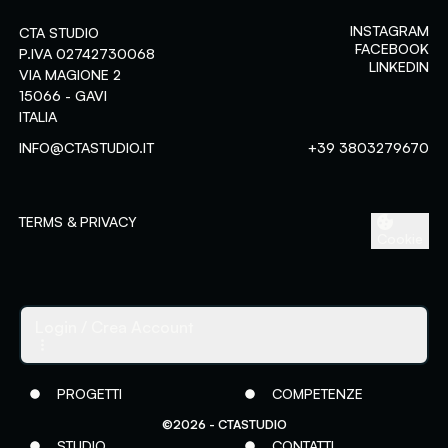
INSTAGRAM
CTA STUDIO
FACEBOOK
P.IVA 02742730068
LINKEDIN
VIA MAGIONE 2
15066 - GAVI
ITALIA
Assessment-center
INFO@CTASTUDIO.IT
+39 3803279670
Area riservata ai clienti
Login
Crea Account
TERMS & PRIVACY
Cookie
ACCEDI
Password dimenticata?
Login
/ Crea Account
PROGETTI
COMPETENZE
©2026 - CTASTUDIO
STUDIO
CONTATTI