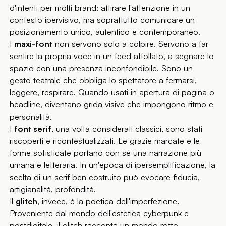
d'intenti per molti brand: attirare l'attenzione in un
contesto ipervisivo, ma soprattutto comunicare un
posizionamento unico, autentico e contemporaneo.
I
maxi-font
non servono solo a colpire. Servono a far
sentire la propria voce in un feed affollato, a segnare lo
spazio con una presenza inconfondibile. Sono un
gesto teatrale che obbliga lo spettatore a fermarsi,
leggere, respirare. Quando usati in apertura di pagina o
headline, diventano grida visive che impongono ritmo e
personalità.
I
font serif
, una volta considerati classici, sono stati
riscoperti e ricontestualizzati. Le grazie marcate e le
forme sofisticate portano con sé una narrazione più
umana e letteraria. In un'epoca di ipersemplificazione, la
scelta di un serif ben costruito può evocare fiducia,
artigianalità, profondità.
Il
glitch
, invece, è la poetica dell'imperfezione.
Proveniente dal mondo dell'estetica cyberpunk e
postdigitale, il glitch racconta un mondo rotto,